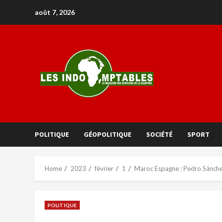
août 7, 2026
POLITIQUE
GÉOPOLITIQUE
SOCIÉTÉ
SPORT
Home
2023
février
1
Maroc Espagne : Pedro Sánchez
POLITIQUE