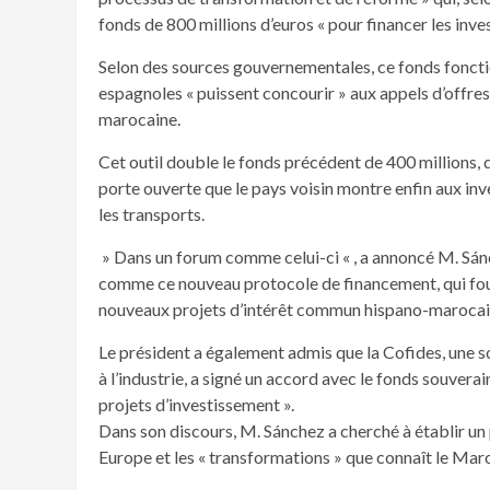
fonds de 800 millions d’euros « pour financer les in
Selon des sources gouvernementales, ce fonds fonctio
espagnoles « puissent concourir » aux appels d’offre
marocaine.
Cet outil double le fonds précédent de 400 millions, qui 
porte ouverte que le pays voisin montre enfin aux inv
les transports.
» Dans un forum comme celui-ci « , a annoncé M. Sánc
comme ce nouveau protocole de financement, qui four
nouveaux projets d’intérêt commun hispano-marocain,
Le président a également admis que la Cofides, une 
à l’industrie, a signé un accord avec le fonds souvera
projets d’investissement ».
Dans son discours, M. Sánchez a cherché à établir un p
Europe et les « transformations » que connaît le Maro