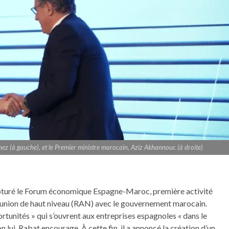
z (à gauche), et le Premier ministre marocain, Aziz Akhannouc (à droite)
lôturé le Forum économique Espagne-Maroc, première activité
a réunion de haut niveau (RAN) avec le gouvernement marocain.
tunités » qui s’ouvrent aux entreprises espagnoles « dans le
 lui, Rabat encourage. À cette fin, il a annoncé la création d’un