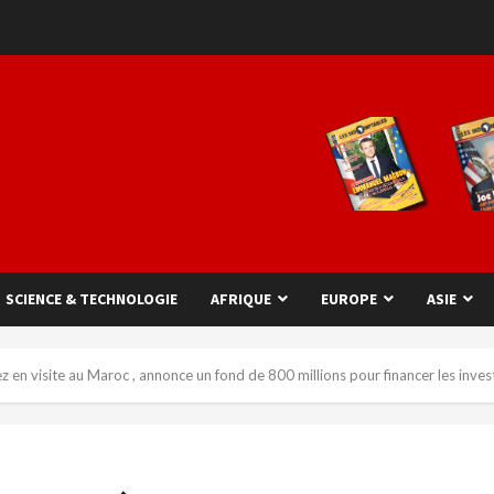
SCIENCE & TECHNOLOGIE
AFRIQUE
EUROPE
ASIE
 en visite au Maroc , annonce un fond de 800 millions pour financer les inv