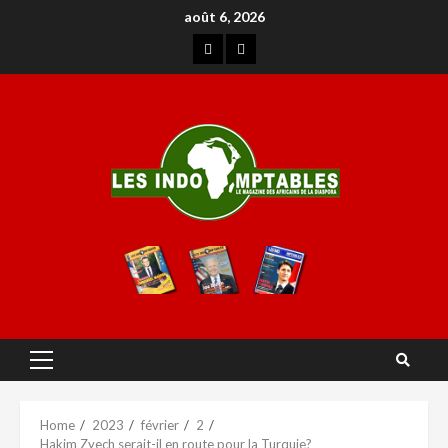
août 6, 2026
Home
2023
février
2
Hakim Zyech serait-il en route pour la Turquie?