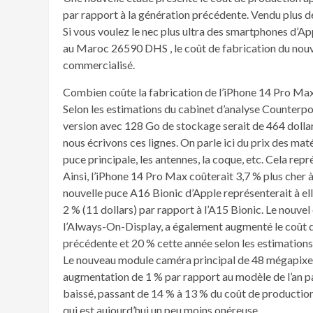
par rapport à la génération précédente. Vendu plus d
Si vous voulez le nec plus ultra des smartphones d’A
au Maroc 26590 DHS , le coût de fabrication du nouvea
commercialisé.
Combien coûte la fabrication de l’iPhone 14 Pro Ma
Selon les estimations du cabinet d’analyse Counterpoi
version avec 128 Go de stockage serait de 464 doll
nous écrivons ces lignes. On parle ici du prix des mat
puce principale, les antennes, la coque, etc. Cela rep
Ainsi, l’iPhone 14 Pro Max coûterait 3,7 % plus cher 
nouvelle puce A16 Bionic d’Apple représenterait à e
2 % (11 dollars) par rapport à l’A15 Bionic. Le nouvel
l’Always-On-Display, a également augmenté le coût de 
précédente et 20 % cette année selon les estimations
Le nouveau module caméra principal de 48 mégapixels
augmentation de 1 % par rapport au modèle de l’an pass
baissé, passant de 14 % à 13 % du coût de production
qui est aujourd’hui un peu moins onéreuse.