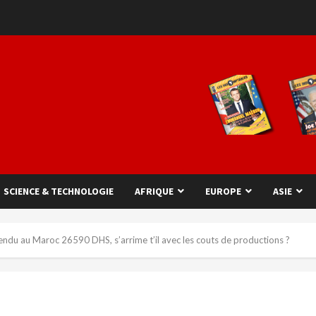
SCIENCE & TECHNOLOGIE
AFRIQUE
EUROPE
ASIE
endu au Maroc 26590 DHS, s’arrime t’il avec les couts de productions ?