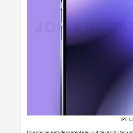
IPHO
Une nouvelle étude présente le coût de production a