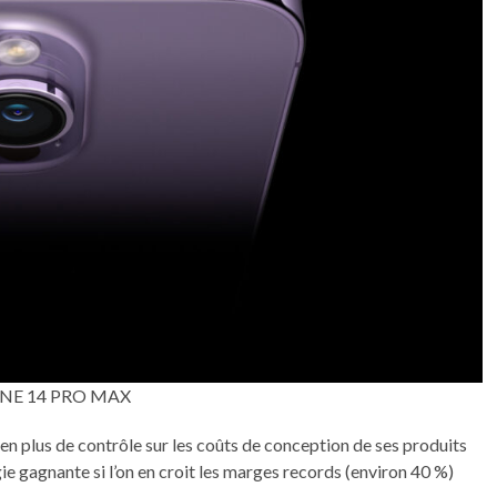
NE 14 PRO MAX
n plus de contrôle sur les coûts de conception de ses produits
gie gagnante si l’on en croit les marges records (environ 40 %)