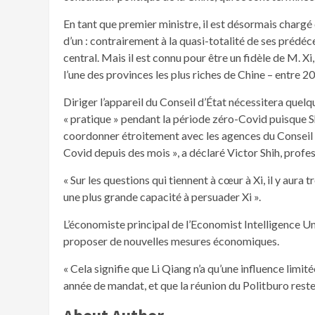
En tant que premier ministre, il est désormais chargé 
d’un : contrairement à la quasi-totalité de ses prédé
central. Mais il est connu pour être un fidèle de M. Xi,
l’une des provinces les plus riches de Chine – entre 2
Diriger l’appareil du Conseil d’État nécessitera quel
« pratique » pendant la période zéro-Covid puisque Sh
coordonner étroitement avec les agences du Conseil d’
Covid depuis des mois », a déclaré Victor Shih, profes
« Sur les questions qui tiennent à cœur à Xi, il y aura
une plus grande capacité à persuader Xi ».
L’économiste principal de l’Economist Intelligence Uni
proposer de nouvelles mesures économiques.
« Cela signifie que Li Qiang n’a qu’une influence limit
année de mandat, et que la réunion du Politburo restera