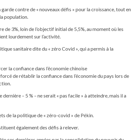
 garde contre de « nouveaux défis » pour la croissance, tout en
la population.
e de 3%, loin de l’objectif initial de 5,5%, au moment où les
ient lourdement sur l’activité.
itique sanitaire dite du « zéro Covid », qui a permis à la
rcer la confiance dans l’économie chinoise
fforcé de rétablir la confiance dans l’économie du pays lors de
ction.
 dernière – 5 % – ne serait « pas facile » à atteindre, mais il a
s de la politique de « zéro-covid » de Pékin.
stituent également des défis à relever.
lée ces dernières années par la consolidation du pouvoir du