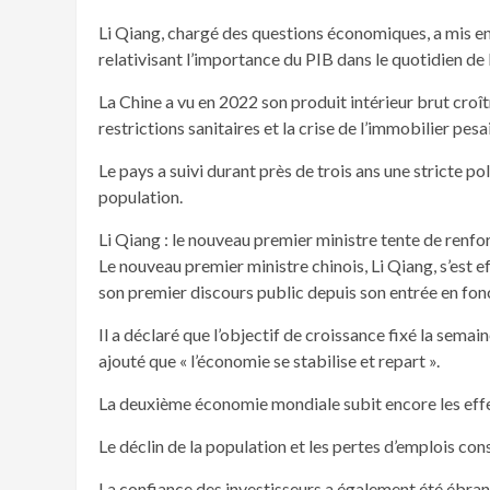
Li Qiang, chargé des questions économiques, a mis en
relativisant l’importance du PIB dans le quotidien de 
La Chine a vu en 2022 son produit intérieur brut croîtr
restrictions sanitaires et la crise de l’immobilier pesa
Le pays a suivi durant près de trois ans une stricte pol
population.
Li Qiang : le nouveau premier ministre tente de renfo
Le nouveau premier ministre chinois, Li Qiang, s’est e
son premier discours public depuis son entrée en fon
Il a déclaré que l’objectif de croissance fixé la semaine
ajouté que « l’économie se stabilise et repart ».
La deuxième économie mondiale subit encore les effet
Le déclin de la population et les pertes d’emplois con
La confiance des investisseurs a également été ébran