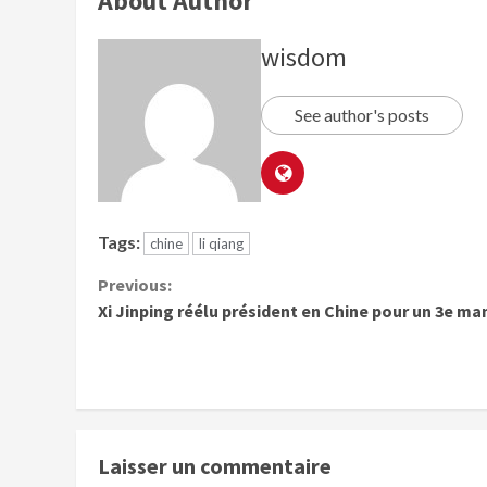
About Author
wisdom
See author's posts
Tags:
chine
li qiang
Previous:
Xi Jinping réélu président en Chine pour un 3e ma
Laisser un commentaire