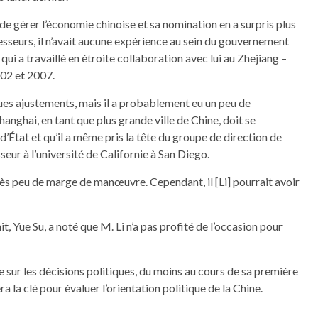
de gérer l’économie chinoise et sa nomination en a surpris plus
cesseurs, il n’avait aucune expérience au sein du gouvernement
 qui a travaillé en étroite collaboration avec lui au Zhejiang –
002 et 2007.
ques ajustements, mais il a probablement eu un peu de
anghai, en tant que plus grande ville de Chine, doit se
État et qu’il a même pris la tête du groupe de direction de
seur à l’université de Californie à San Diego.
 très peu de marge de manœuvre. Cependant, il [Li] pourrait avoir
t, Yue Su, a noté que M. Li n’a pas profité de l’occasion pour
ée sur les décisions politiques, du moins au cours de sa première
 la clé pour évaluer l’orientation politique de la Chine.