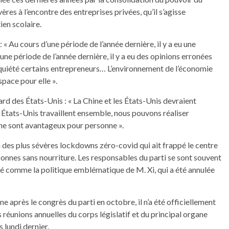
ères à l’encontre des entreprises privées, qu’il s’agisse
ien scolaire.
 « Au cours d’une période de l’année dernière, il y a eu une
ne période de l’année dernière, il y a eu des opinions erronées
nquiété certains entrepreneurs… L’environnement de l’économie
space pour elle ».
ard des États-Unis : « La Chine et les États-Unis devraient
 États-Unis travaillent ensemble, nous pouvons réaliser
 ne sont avantageux pour personne ».
’un des plus sévères lockdowns zéro-covid qui ait frappé le centre
nnes sans nourriture. Les responsables du parti se sont souvent
ré comme la politique emblématique de M. Xi, qui a été annulée
e après le congrès du parti en octobre, il n’a été officiellement
réunions annuelles du corps législatif et du principal organe
s lundi dernier.