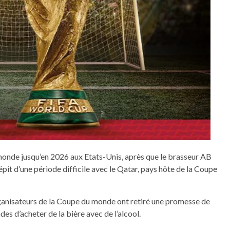
 monde jusqu’en 2026 aux Etats-Unis, après que le brasseur AB
pit d’une période difficile avec le Qatar, pays hôte de la Coupe
rganisateurs de la Coupe du monde ont retiré une promesse de
es d’acheter de la bière avec de l’alcool.