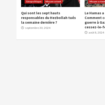
Géopolitique
Moyen orient
Moyen orien
Qui sont les sept hauts
Le Hamas a 
responsables du Hezbollah tués
Comment cel
la semaine dernière ?
guerre à Gaz
cessez-le-f
septembre 30, 2024
août 8, 2024