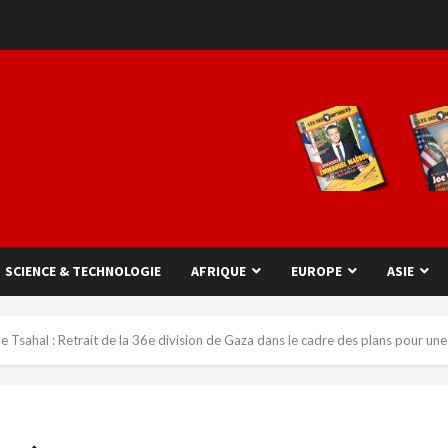
SCIENCE & TECHNOLOGIE
AFRIQUE
EUROPE
ASIE
e Tsahal : Retrait de la 36e division de Gaza dans le cadre des plans pour un