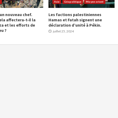
t
Asie
Géopolitique
Moyen orient
un nouveau chef.
Les factions palestiniennes
a affectera-t-il la
Hamas et Fatah signent une
a et les efforts de
déclaration d’unité à Pékin.
eu ?
juillet 25, 2024