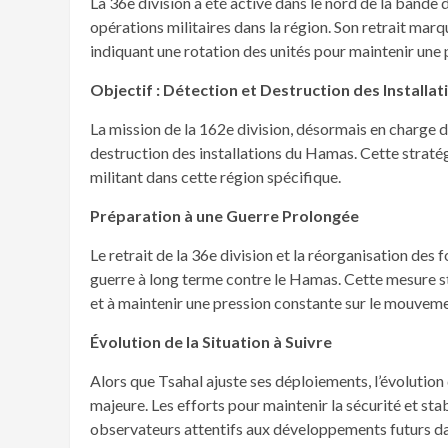
La 36e division a été active dans le nord de la bande
opérations militaires dans la région. Son retrait mar
indiquant une rotation des unités pour maintenir une 
Objectif : Détection et Destruction des Installa
La mission de la 162e division, désormais en charge d
destruction des installations du Hamas. Cette stratég
militant dans cette région spécifique.
Préparation à une Guerre Prolongée
Le retrait de la 36e division et la réorganisation des
guerre à long terme contre le Hamas. Cette mesure str
et à maintenir une pression constante sur le mouveme
Évolution de la Situation à Suivre
Alors que Tsahal ajuste ses déploiements, l’évolution
majeure. Les efforts pour maintenir la sécurité et stab
observateurs attentifs aux développements futurs d