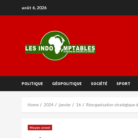
août 6, 2026
POLITIQUE
GÉOPOLITIQUE
SOCIÉTÉ
SPORT
Home
2024
janvier
16
Réorganisation stratégique d
Moyen orient