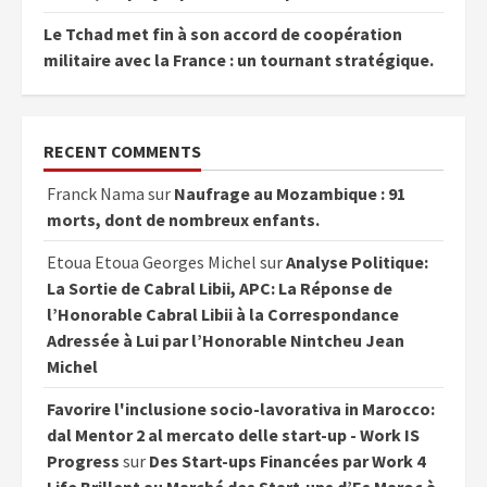
Le Tchad met fin à son accord de coopération
militaire avec la France : un tournant stratégique.
RECENT COMMENTS
Franck Nama
sur
Naufrage au Mozambique : 91
morts, dont de nombreux enfants.
Etoua Etoua Georges Michel
sur
Analyse Politique:
La Sortie de Cabral Libii, APC: La Réponse de
l’Honorable Cabral Libii à la Correspondance
Adressée à Lui par l’Honorable Nintcheu Jean
Michel
Favorire l'inclusione socio-lavorativa in Marocco:
dal Mentor 2 al mercato delle start-up - Work IS
Progress
sur
Des Start-ups Financées par Work 4
Life Brillent au Marché des Start-ups d’Es Maroc à