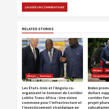
RELATED STORIES
Afrique
Am
Afrique
Amérique
Géopolitiqu
Les États-Unis et l’Angola co-
Biden prome
organisent le Sommet du Corridor
dollars sup
Lobito Trans-Africa : Une vision
corridor fer
commune pour l’infrastructure et
projet phar
l’investissement stratégique en
subsaharie