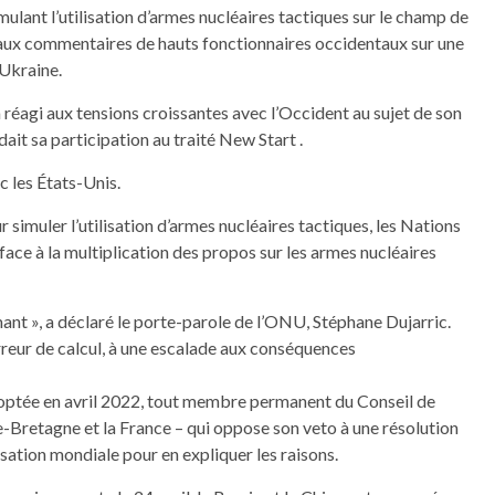
mulant l’utilisation d’armes nucléaires tactiques sur le champ de
 aux commentaires de hauts fonctionnaires occidentaux sur une
 Ukraine.
a réagi aux tensions croissantes avec l’Occident au sujet de son
it sa participation au traité New Start .
c les États-Unis.
r simuler l’utilisation d’armes nucléaires tactiques, les Nations
 face à la multiplication des propos sur les armes nucléaires
mant », a déclaré le porte-parole de l’ONU, Stéphane Dujarric.
rreur de calcul, à une escalade aux conséquences
doptée en avril 2022, tout membre permanent du Conseil de
nde-Bretagne et la France – qui oppose son veto à une résolution
sation mondiale pour en expliquer les raisons.