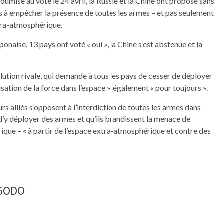
umise au vote le 24 avril, la Russie et la Chine ont proposé sans
s à empêcher la présence de toutes les armes – et pas seulement
tra-atmosphérique.
ponaise, 13 pays ont voté « oui », la Chine s’est abstenue et la
solution rivale, qui demande à tous les pays de cesser de déployer
isation de la force dans l’espace », également « pour toujours ».
rs alliés s’opposent à l’interdiction de toutes les armes dans
d’y déployer des armes et qu’ils brandissent la menace de
rique – « à partir de l’espace extra-atmosphérique et contre des
NGODO