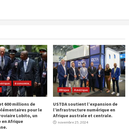
érique
économie,
e
Afrique
Amérique
t 600 millions de
USTDA soutient l’expansion de
plémentaires pour le
l’infrastructure numérique en
roviaire Lobito, un
Afrique australe et centrale.
e en Afrique
novembre 25, 2024
nne.