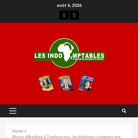
août 6, 2026
Home
Blocus djihadiste à Tombouctou : les habitants craignent une