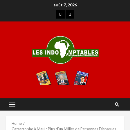
août 7, 2026
Home
Catastrophe à Maui : Plus d’un Millier de Personnes Disparues