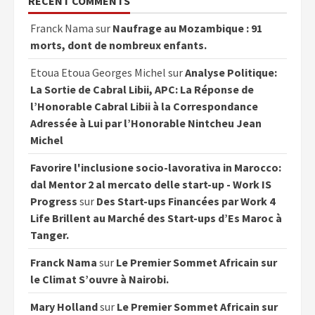
RECENT COMMENTS
Franck Nama
sur
Naufrage au Mozambique : 91
morts, dont de nombreux enfants.
Etoua Etoua Georges Michel
sur
Analyse Politique:
La Sortie de Cabral Libii, APC: La Réponse de
l’Honorable Cabral Libii à la Correspondance
Adressée à Lui par l’Honorable Nintcheu Jean
Michel
Favorire l'inclusione socio-lavorativa in Marocco:
dal Mentor 2 al mercato delle start-up - Work IS
Progress
sur
Des Start-ups Financées par Work 4
Life Brillent au Marché des Start-ups d’Es Maroc à
Tanger.
Franck Nama
sur
Le Premier Sommet Africain sur
le Climat S’ouvre à Nairobi.
Mary Holland
sur
Le Premier Sommet Africain sur