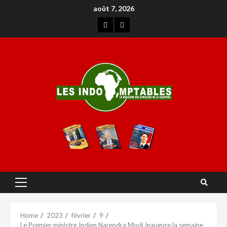
août 7, 2026
Home
2023
février
9
Le Premier ministre Indien Narendra Modi Inaugure la semaine