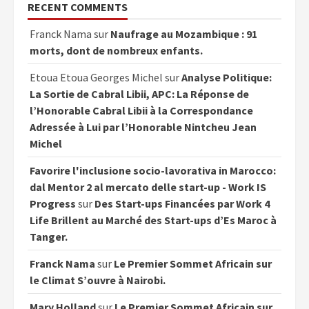
RECENT COMMENTS
Franck Nama
sur
Naufrage au Mozambique : 91
morts, dont de nombreux enfants.
Etoua Etoua Georges Michel
sur
Analyse Politique:
La Sortie de Cabral Libii, APC: La Réponse de
l’Honorable Cabral Libii à la Correspondance
Adressée à Lui par l’Honorable Nintcheu Jean
Michel
Favorire l'inclusione socio-lavorativa in Marocco:
dal Mentor 2 al mercato delle start-up - Work IS
Progress
sur
Des Start-ups Financées par Work 4
Life Brillent au Marché des Start-ups d’Es Maroc à
Tanger.
Franck Nama
sur
Le Premier Sommet Africain sur
le Climat S’ouvre à Nairobi.
Mary Holland
sur
Le Premier Sommet Africain sur