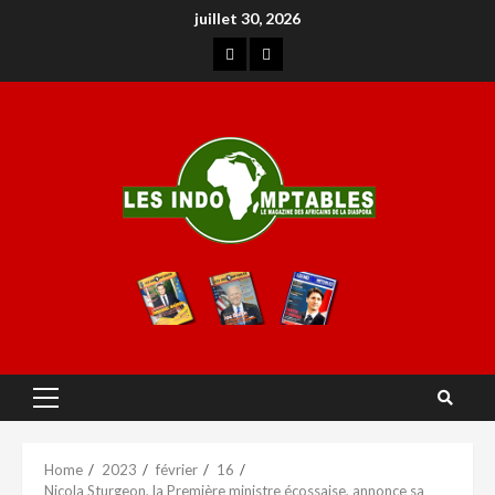
juillet 30, 2026
Home
2023
février
16
Nicola Sturgeon, la Première ministre écossaise, annonce sa