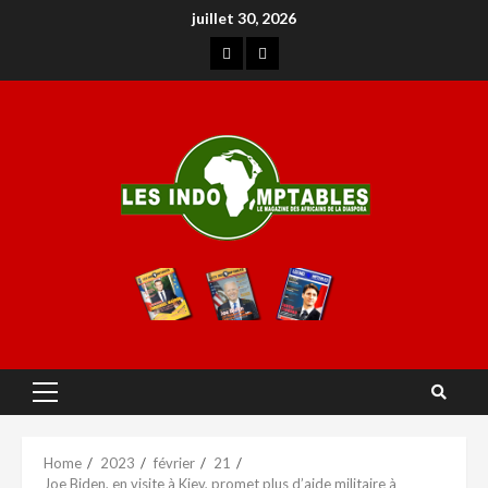
juillet 30, 2026
Home
2023
février
21
Joe Biden, en visite à Kiev, promet plus d’aide militaire à