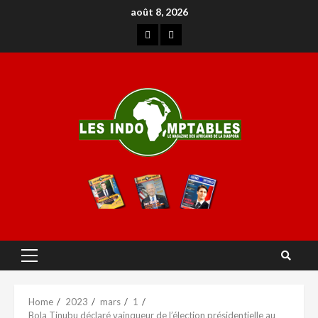
août 8, 2026
Home
2023
mars
1
Bola Tinubu déclaré vainqueur de l’élection présidentielle au