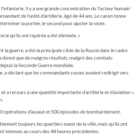
l’infanterie. Il y a une grande concentration du ‘facteur humain’
mandant de l’unité d’artillerie, âgé de 44 ans. Le canon tonne
éterminer la portée, le second pour ajuster la visée.
terie qu’ils ont repérée a été éliminée. »
a guerre, a été la principale cible de la Russie dans le cadre
 n’a donné que de maigres résultats, malgré des combats
e depuis la Seconde Guerre mondiale.
ar, a déclaré que les commandants russes avaient redirigé vers
 et a recours à une quantité importante d’artillerie et d’aviation »,
m.
 50 opérations d’assaut et 500 épisodes de bombardement.
iennent toujours les quartiers ouest de la ville, mais qu’ils ont
ment intenses au cours des 48 heures précédentes.