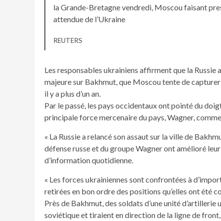
la Grande-Bretagne vendredi, Moscou faisant pres
attendue de l’Ukraine
REUTERS
Les responsables ukrainiens affirment que la Russie a
majeure sur Bakhmut, que Moscou tente de capturer de
il y a plus d’un an.
Par le passé, les pays occidentaux ont pointé du doigt 
principale force mercenaire du pays, Wagner, comme l’
« La Russie a relancé son assaut sur la ville de Bakhmu
défense russe et du groupe Wagner ont amélioré leur 
d’information quotidienne.
« Les forces ukrainiennes sont confrontées à d’impo
retirées en bon ordre des positions qu’elles ont été c
Près de Bakhmut, des soldats d’une unité d’artillerie
soviétique et tiraient en direction de la ligne de front