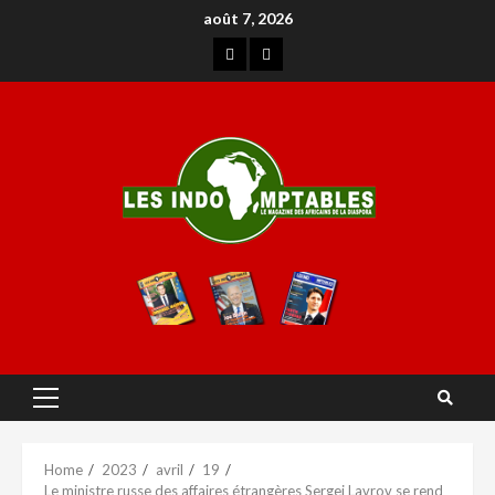
août 7, 2026
Home
2023
avril
19
Le ministre russe des affaires étrangères Sergei Lavrov se rend