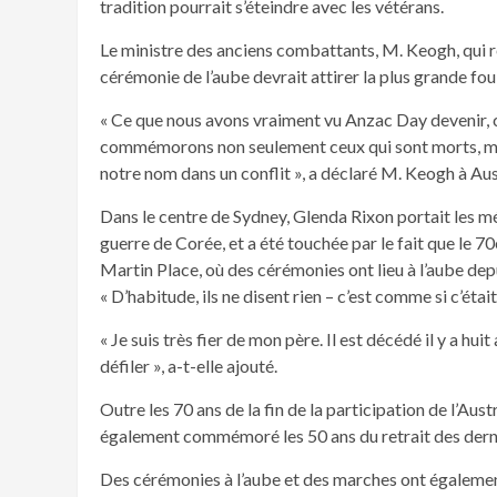
tradition pourrait s’éteindre avec les vétérans.
Le ministre des anciens combattants, M. Keogh, qui r
cérémonie de l’aube devrait attirer la plus grande f
« Ce que nous avons vraiment vu Anzac Day devenir, ce
commémorons non seulement ceux qui sont morts, mais
notre nom dans un conflit », a déclaré M. Keogh à Au
Dans le centre de Sydney, Glenda Rixon portait les mé
guerre de Corée, et a été touchée par le fait que le 
Martin Place, où des cérémonies ont lieu à l’aube dep
« D’habitude, ils ne disent rien – c’est comme si c’étai
« Je suis très fier de mon père. Il est décédé il y a hui
défiler », a-t-elle ajouté.
Outre les 70 ans de la fin de la participation de l’Aus
également commémoré les 50 ans du retrait des derni
Des cérémonies à l’aube et des marches ont égalemen