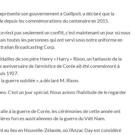
eprésente son gouvernement à Gallipoli, a déclaré que la
oule depuis les commémorations du centenaire en 2015.
 n’est pas seulement un conflit, c’est maintenant un jour où nous
 toutes les personnes qui ont servi sous notre uniforme en
stralian Broadcasting Corp.
dailles de son père Henry « Harry » Rixon, un fantassin de la
70e anniversaire de l’armistice de Corée ait été commémoré à
uis 1927.
t la guerre oubliée », a déclaré M. Rixon.
t ans. C’est un jour spécial. Nous avions l’habitude de le regarder
tralie à la guerre de Corée, les cérémonies de cette année ont
ères forces australiennes de la guerre du Viêt Nam.
t eu lieu en Nouvelle-Zélande, où l’Anzac Day est considéré