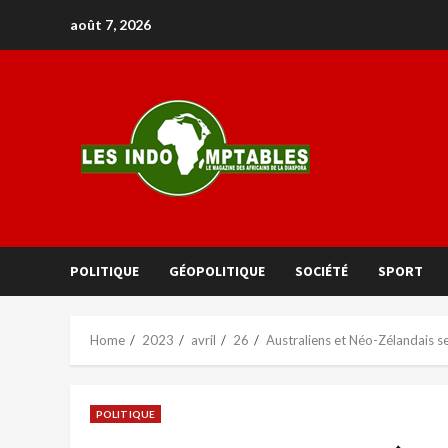
août 7, 2026
POLITIQUE
GÉOPOLITIQUE
SOCIÉTÉ
SPORT
Home
2023
avril
26
Australiens et Néo-Zélandais se
POLITIQUE