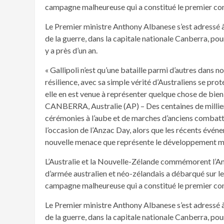
campagne malheureuse qui a constitué le premier co
Le Premier ministre Anthony Albanese s’est adressé 
de la guerre, dans la capitale nationale Canberra, po
y a près d’un an.
« Gallipoli n’est qu’une bataille parmi d’autres dans n
résilience, avec sa simple vérité d’Australiens se proté
elle en est venue à représenter quelque chose de bien
CANBERRA, Australie (AP) – Des centaines de millier
cérémonies à l’aube et de marches d’anciens combat
l’occasion de l’Anzac Day, alors que les récents événem
nouvelle menace que représente le développement mili
L’Australie et la Nouvelle-Zélande commémorent l’Anz
d’armée australien et néo-zélandais a débarqué sur les
campagne malheureuse qui a constitué le premier co
Le Premier ministre Anthony Albanese s’est adressé 
de la guerre, dans la capitale nationale Canberra, po