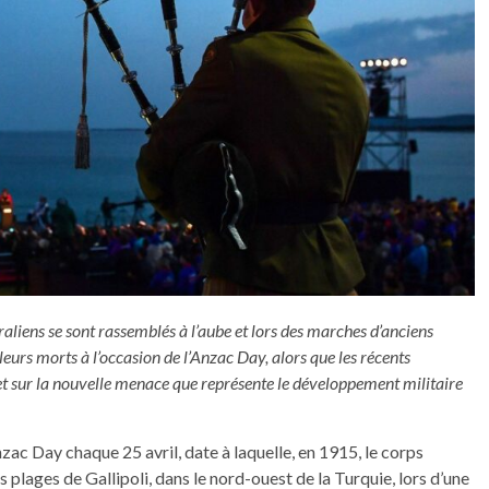
liens se sont rassemblés à l’aube et lors des marches d’anciens
rs morts à l’occasion de l’Anzac Day, alors que les récents
e et sur la nouvelle menace que représente le développement militaire
ac Day chaque 25 avril, date à laquelle, en 1915, le corps
 plages de Gallipoli, dans le nord-ouest de la Turquie, lors d’une