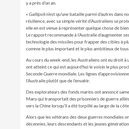
y a près d’un an.
« Gallipoli n’est qu’une bataille parmi d’autres dans n
résilience, avec sa simple vérité d’Australiens se proté
elle en est venue à représenter quelque chose de bien
Le rapport recommande à l’Australie d’augmenter ses
technologie des missiles pour frapper des cibles à plu
comme le plus important et le plus ambitieux de tous 
Au cours du week-end, les Australiens ont eu droit à
ont atteint ce qui est aujourd’hui le voisin le plus pr
Seconde Guerre mondiale. Les lignes d’approvisionnem
l’Australie plutôt que de l’envahir.
Des explorateurs des fonds marins ont annoncé samed
Maru qui transportait des prisonniers de guerre alliés
vers la Chine lorsqu’il a été torpillé au large de la cô
Alors que les vétérans des deux guerres mondiales on
décennies, leurs descendants et les jeunes générations