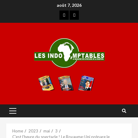
août 7, 2026
Home
2023
mai
3
C’est l’heure du spectacle ! Le Royaume-Uni prépare le