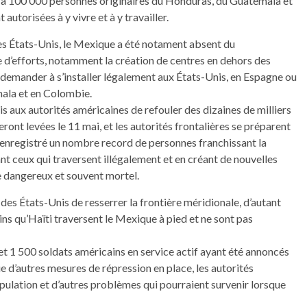
squ’à 100 000 personnes originaires du Honduras, du Guatemala et
autorisées à y vivre et à y travailler.
les États-Unis, le Mexique a été notament absent du
e d’efforts, notamment la création de centres en dehors des
 demander à s’installer légalement aux États-Unis, en Espagne ou
mala et en Colombie.
 aux autorités américaines de refouler des dizaines de milliers
eront levées le 11 mai, et les autorités frontalières se préparent
 a enregistré un nombre record de personnes franchissant la
ant ceux qui traversent illégalement et en créant de nouvelles
e dangereux et souvent mortel.
des États-Unis de resserrer la frontière méridionale, d’autant
ins qu’Haïti traversent le Mexique à pied et ne sont pas
et 1 500 soldats américains en service actif ayant été annoncés
e d’autres mesures de répression en place, les autorités
pulation et d’autres problèmes qui pourraient survenir lorsque