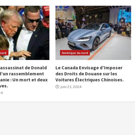
nord
Amérique du nord
’assassinat de Donald
Le Canada Envisage d’Imposer
 d’un rassemblement
des Droits de Douane sur les
anie : Un mort et deux
Voitures Électriques Chinoises.
ves.
juin 21, 2024
24