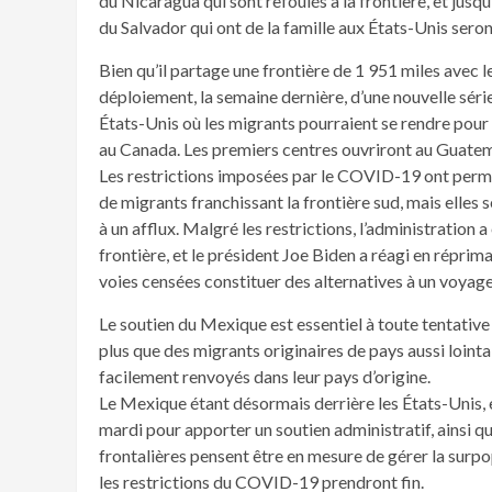
du Nicaragua qui sont refoulés à la frontière, et ju
du Salvador qui ont de la famille aux États-Unis seront 
Bien qu’il partage une frontière de 1 951 miles avec 
déploiement, la semaine dernière, d’une nouvelle séri
États-Unis où les migrants pourraient se rendre pour
au Canada. Les premiers centres ouvriront au Guate
Les restrictions imposées par le COVID-19 ont permis
de migrants franchissant la frontière sud, mais elles s
à un afflux. Malgré les restrictions, l’administration
frontière, et le président Joe Biden a réagi en réprim
voies censées constituer des alternatives à un voyag
Le soutien du Mexique est essentiel à toute tentative 
plus que des migrants originaires de pays aussi lointa
facilement renvoyés dans leur pays d’origine.
Le Mexique étant désormais derrière les États-Unis, 
mardi pour apporter un soutien administratif, ainsi qu
frontalières pensent être en mesure de gérer la surpo
les restrictions du COVID-19 prendront fin.