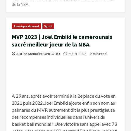
de la NBA.
Amérique du nord
Sport
MVP 2023 | Joel Embiid le camerounais
sacré meilleur joeur de la NBA.
Justice Mémoire ONGODO
mai 4, 2023
2 min read
À 29 ans, après avoir terminé à la 2e place du vote en
2021 puis 2022, Joel Embiid ajoute enfin son nom au
palmarès du MVP, autrement dit la plus prestigieuse
des récompenses individuelles dans l’univers du
basket ball mondial ! Une victoire sans appel avec 73
votes ,1ère place sur 100, contre 15 à Nikola Jokic et