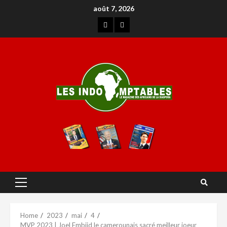
août 7, 2026
Home
2023
mai
4
MVP 2023 | Joel Embiid le camerounais sacré meilleur joeur