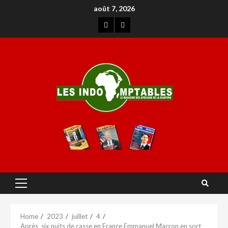
août 7, 2026
Home
2023
juillet
4
Après six nuits de casse en France Emmanuel Macron en sort