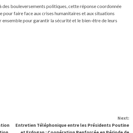
t à des bouleversements politiques, cette réponse coordonnée
e pour faire face aux crises humanitaires et aux situations
r ensemble pour garantir la sécurité et le bien-être de leurs
Next:
ation
Entretien Téléphonique entre les Présidents Poutine
tion
et Erdogan : Coopération Renforcée en Période de