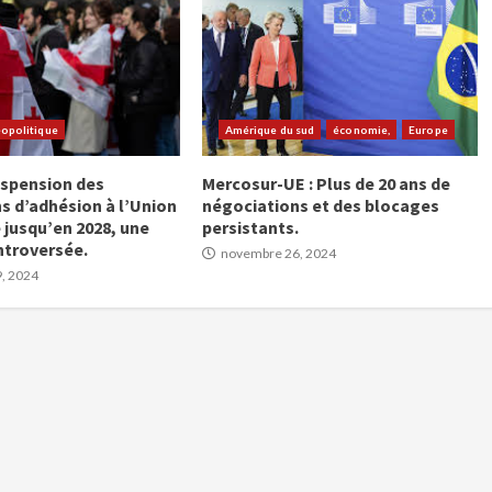
opolitique
Amérique du sud
économie,
Europe
uspension des
Mercosur-UE : Plus de 20 ans de
s d’adhésion à l’Union
négociations et des blocages
jusqu’en 2028, une
persistants.
ntroversée.
novembre 26, 2024
, 2024