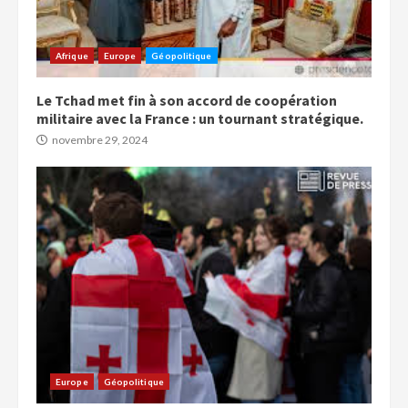
Afrique
Europe
Géopolitique
Le Tchad met fin à son accord de coopération
militaire avec la France : un tournant stratégique.
novembre 29, 2024
Europe
Géopolitique