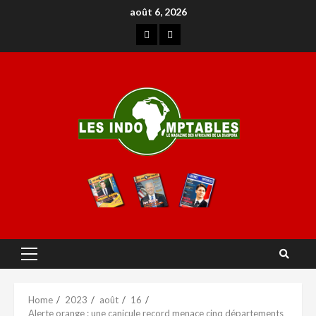
août 6, 2026
Home
2023
août
16
Alerte orange : une canicule record menace cinq départements