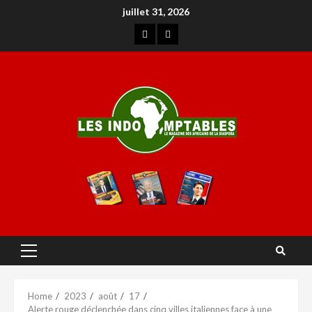
juillet 31, 2026
Home
2023
août
17
Alerte rouge déclenchée dans cinq villes italiennes face à une