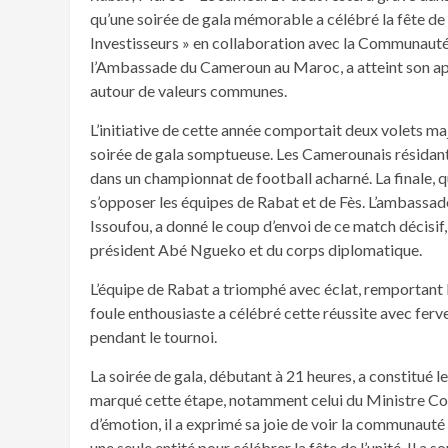
qu’une soirée de gala mémorable a célébré la fête de 
Investisseurs » en collaboration avec la Communau
l’Ambassade du Cameroun au Maroc, a atteint son ap
autour de valeurs communes.
L’initiative de cette année comportait deux volets m
soirée de gala somptueuse. Les Camerounais résidant
dans un championnat de football acharné. La finale, qu
s’opposer les équipes de Rabat et de Fès. L’ambas
Issoufou, a donné le coup d’envoi de ce match décis
président Abé Ngueko et du corps diplomatique.
L’équipe de Rabat a triomphé avec éclat, remportant l
foule enthousiaste a célébré cette réussite avec ferveu
pendant le tournoi.
La soirée de gala, débutant à 21 heures, a constitué l
marqué cette étape, notamment celui du Ministre Co
d’émotion, il a exprimé sa joie de voir la communauté 
une seule entité pour célébrer la fête de l’unité. Il a