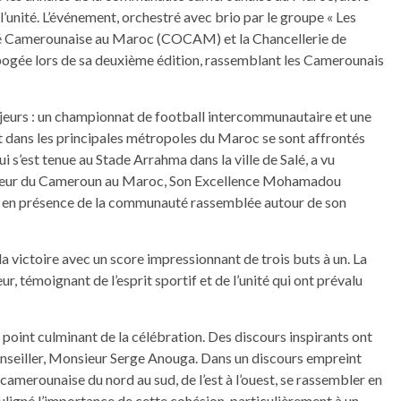
l’unité. L’événement, orchestré avec brio par le groupe « Les
té Camerounaise au Maroc (COCAM) et la Chancellerie de
ogée lors de sa deuxième édition, rassemblant les Camerounais
ajeurs : un championnat de football intercommunautaire et une
 dans les principales métropoles du Maroc se sont affrontés
i s’est tenue au Stade Arrahma dans la ville de Salé, a vu
sadeur du Cameroun au Maroc, Son Excellence Mohamadou
if, en présence de la communauté rassemblée autour de son
a victoire avec un score impressionnant de trois buts à un. La
r, témoignant de l’esprit sportif et de l’unité qui ont prévalu
e point culminant de la célébration. Des discours inspirants ont
nseiller, Monsieur Serge Anouga. Dans un discours empreint
camerounaise du nord au sud, de l’est à l’ouest, se rassembler en
 souligné l’importance de cette cohésion, particulièrement à un