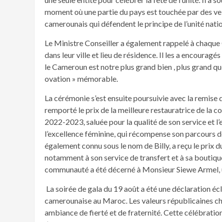
moment où une partie du pays est touchée par des vel
camerounais qui défendent le principe de l’unité nati
Le Ministre Conseiller a également rappelé à chaqu
dans leur ville et lieu de résidence. Il les a encourag
le Cameroun est notre plus grand bien , plus grand q
ovation » mémorable.
La cérémonie s’est ensuite poursuivie avec la remis
remporté le prix de la meilleure restauratrice de l
2022-2023, saluée pour la qualité de son service et l
l’excellence féminine, qui récompense son parcours 
également connu sous le nom de Billy, a reçu le prix
notamment à son service de transfert et à sa boutique a
communauté a été décerné à Monsieur Siewe Armel, un a
La soirée de gala du 19 août a été une déclaration écl
camerounaise au Maroc. Les valeurs républicaines ch
ambiance de fierté et de fraternité. Cette célébration