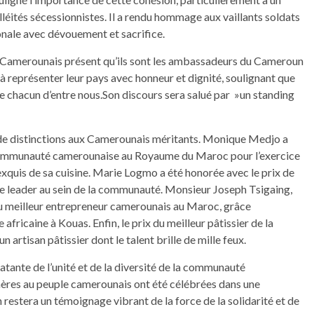
léités sécessionnistes. Il a rendu hommage aux vaillants soldats
onale avec dévouement et sacrifice.
e Camerounais présent qu’ils sont les ambassadeurs du Cameroun
és à représenter leur pays avec honneur et dignité, soulignant que
ue chacun d’entre nous.Son discours sera salué par »un standing
e de distinctions aux Camerounais méritants. Monique Medjo a
a communauté camerounaise au Royaume du Maroc pour l’exercice
’exquis de sa cuisine. Marie Logmo a été honorée avec le prix de
de leader au sein de la communauté. Monsieur Joseph Tsigaing,
 du meilleur entrepreneur camerounais au Maroc, grâce
fricaine à Kouas. Enfin, le prix du meilleur pâtissier de la
rtisan pâtissier dont le talent brille de mille feux.
atante de l’unité et de la diversité de la communauté
ères au peuple camerounais ont été célébrées dans une
 restera un témoignage vibrant de la force de la solidarité et de