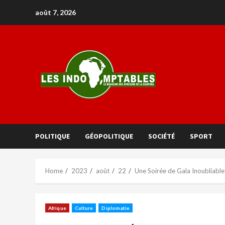
août 7, 2026
POLITIQUE
GÉOPOLITIQUE
SOCIÉTÉ
SPORT
Home
2023
août
22
Une Soirée de Gala Inoubliable
Afrique
Culture
Diplomatie