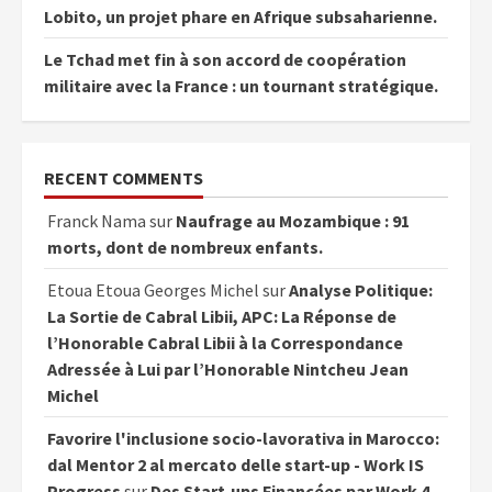
Lobito, un projet phare en Afrique subsaharienne.
Le Tchad met fin à son accord de coopération
militaire avec la France : un tournant stratégique.
RECENT COMMENTS
Franck Nama
sur
Naufrage au Mozambique : 91
morts, dont de nombreux enfants.
Etoua Etoua Georges Michel
sur
Analyse Politique:
La Sortie de Cabral Libii, APC: La Réponse de
l’Honorable Cabral Libii à la Correspondance
Adressée à Lui par l’Honorable Nintcheu Jean
Michel
Favorire l'inclusione socio-lavorativa in Marocco:
dal Mentor 2 al mercato delle start-up - Work IS
Progress
sur
Des Start-ups Financées par Work 4