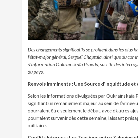
Des changements significatifs se profilent dans les plus 
l’état-major général, Sergueï Chaptala, ainsi que du comm
d’information Oukraïnskaïa Pravda, suscite des interrogat
du pays.
Renvois Imminents : Une Source d’Inquiétude et
Selon les informations divulguées par Oukraïnskaïa P
signifiant un remaniement majeur au sein de l’armée 
pourraient être seulement le début, avec d’autres aj
pourraient survenir dès cette semaine, laissant présag
militaires.
Conflits Internes : Les Tensions entre Zaloujny e