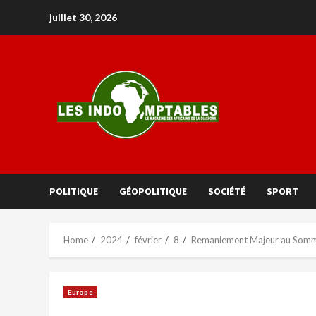
juillet 30, 2026
POLITIQUE
GÉOPOLITIQUE
SOCIÉTÉ
SPORT
Home
2024
février
8
Remaniement Majeur au Somme
Europe