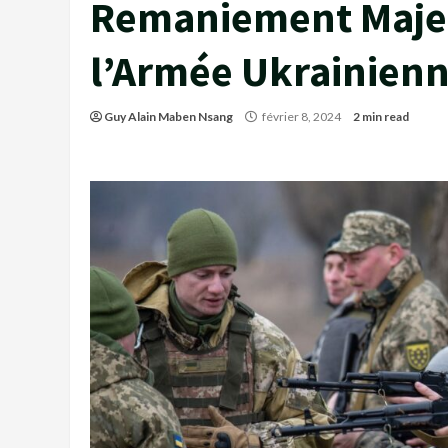
Remaniement Maje
l’Armée Ukrainienn
Guy Alain Maben Nsang
février 8, 2024
2 min read