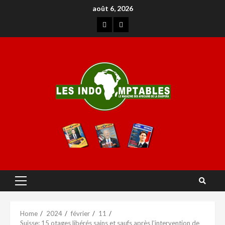
août 6, 2026
Home
2024
février
11
Suisse: 15 otages libérés sains et saufs après l’intervention de