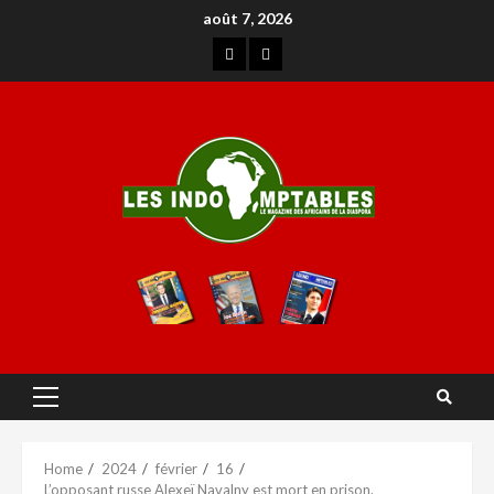
août 7, 2026
Home
2024
février
16
L’opposant russe Alexeï Navalny est mort en prison.