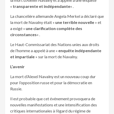
la mort d’Alexeï Navalny et a appelé à une enquête
«
transparente et indépendante
« .
La chancelière allemande Angela Merkel a déclaré que
la mort de Navalny était «
une terrible nouvelle
» et
a exigé «
une clarification complète des
circonstances
« .
Le Haut-Commissariat des Nations unies aux droits
de l’homme a appelé à une «
enquête indépendante
et impartiale
» sur la mort de Navalny.
L’avenir
La mort d’Alexeï Navalny est un nouveau coup dur
pour l’opposition russe et pour la démocratie en
Russie.
Il est probable que cet événement provoquera de
nouvelles manifestations et une intensification des
critiques internationales à l’égard du régime de