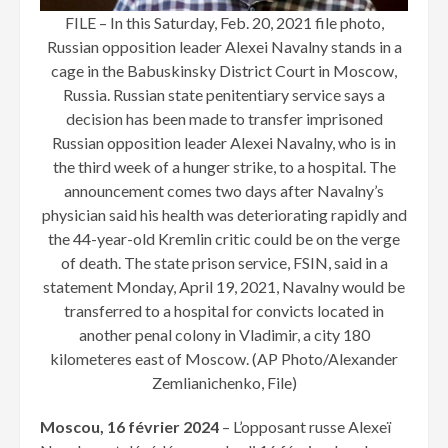
FILE – In this Saturday, Feb. 20, 2021 file photo,
Russian opposition leader Alexei Navalny stands in a
cage in the Babuskinsky District Court in Moscow,
Russia. Russian state penitentiary service says a
decision has been made to transfer imprisoned
Russian opposition leader Alexei Navalny, who is in
the third week of a hunger strike, to a hospital. The
announcement comes two days after Navalny’s
physician said his health was deteriorating rapidly and
the 44-year-old Kremlin critic could be on the verge
of death. The state prison service, FSIN, said in a
statement Monday, April 19, 2021, Navalny would be
transferred to a hospital for convicts located in
another penal colony in Vladimir, a city 180
kilometeres east of Moscow. (AP Photo/Alexander
Zemlianichenko, File)
Moscou, 16 février 2024
– L’opposant russe Alexeï