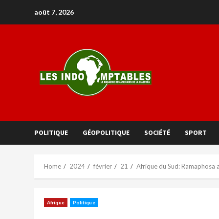
août 7, 2026
POLITIQUE
GÉOPOLITIQUE
SOCIÉTÉ
SPORT
Home
2024
février
21
Afrique du Sud: Ramaphosa 
Afrique
Politique