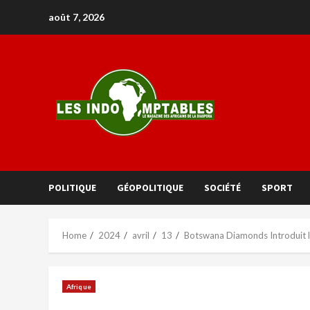
août 7, 2026
POLITIQUE
GÉOPOLITIQUE
SOCIÉTÉ
SPORT
Home
2024
avril
13
Botswana Diamonds Introduit la
Afrique