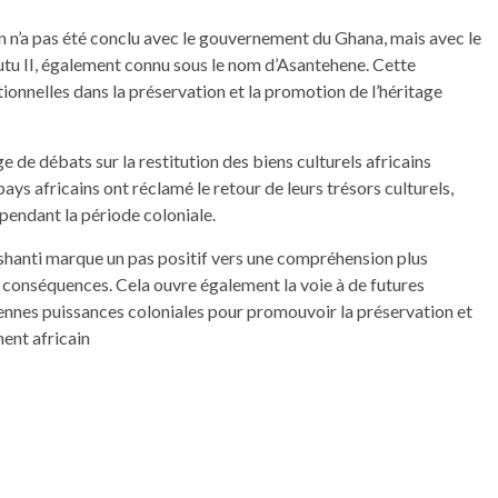
on n’a pas été conclu avec le gouvernement du Ghana, mais avec le
utu II, également connu sous le nom d’Asantehene. Cette
itionnelles dans la préservation et la promotion de l’héritage
e de débats sur la restitution des biens culturels africains
s africains ont réclamé le retour de leurs trésors culturels,
 pendant la période coloniale.
Ashanti marque un pas positif vers une compréhension plus
es conséquences. Cela ouvre également la voie à de futures
ciennes puissances coloniales pour promouvoir la préservation et
nent africain