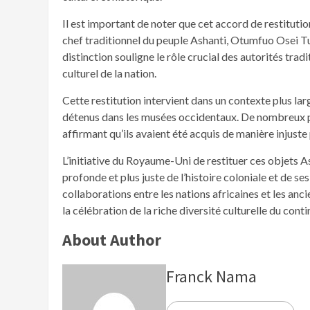
Il est important de noter que cet accord de restituti
chef traditionnel du peuple Ashanti, Otumfuo Osei T
distinction souligne le rôle crucial des autorités trad
culturel de la nation.
Cette restitution intervient dans un contexte plus larg
détenus dans les musées occidentaux. De nombreux pay
affirmant qu’ils avaient été acquis de manière injuste
L’initiative du Royaume-Uni de restituer ces objets 
profonde et plus juste de l’histoire coloniale et de s
collaborations entre les nations africaines et les an
la célébration de la riche diversité culturelle du conti
About Author
Franck Nama