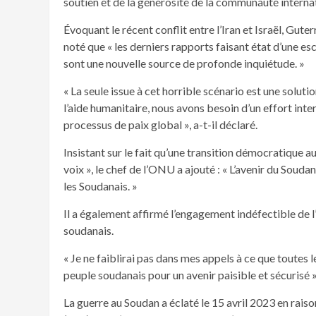
soutien et de la générosité de la communauté internat
Évoquant le récent conflit entre l’Iran et Israël, Gute
noté que « les derniers rapports faisant état d’une es
sont une nouvelle source de profonde inquiétude. »
« La seule issue à cet horrible scénario est une solut
l’aide humanitaire, nous avons besoin d’un effort int
processus de paix global », a-t-il déclaré.
Insistant sur le fait qu’une transition démocratique au
voix », le chef de l’ONU a ajouté : « L’avenir du Soudan
les Soudanais. »
Il a également affirmé l’engagement indéfectible de l
soudanais.
« Je ne faiblirai pas dans mes appels à ce que toutes 
peuple soudanais pour un avenir paisible et sécurisé »,
La guerre au Soudan a éclaté le 15 avril 2023 en rais