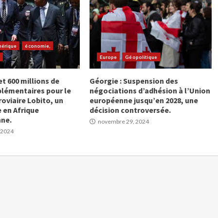
érique
économie,
e
Europe
Géopolitique
t 600 millions de
Géorgie : Suspension des
plémentaires pour le
négociations d’adhésion à l’Union
roviaire Lobito, un
européenne jusqu’en 2028, une
e en Afrique
décision controversée.
nne.
novembre 29, 2024
 2024