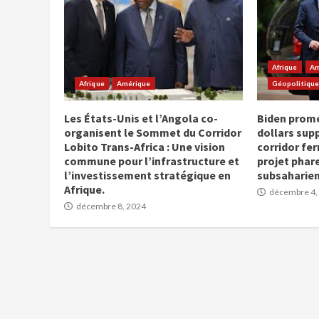
Afrique
Am
Afrique
Amérique
Géopolitiqu
Les États-Unis et l’Angola co-
Biden prome
organisent le Sommet du Corridor
dollars sup
Lobito Trans-Africa : Une vision
corridor fer
commune pour l’infrastructure et
projet phar
l’investissement stratégique en
subsaharie
Afrique.
décembre 4,
décembre 8, 2024