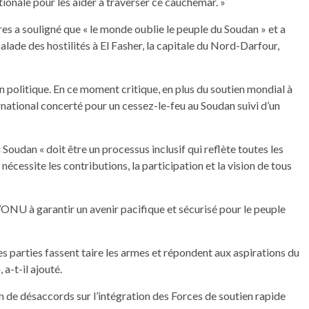
ionale pour les aider à traverser ce cauchemar. »
rres a souligné que « le monde oublie le peuple du Soudan » et a
calade des hostilités à El Fasher, la capitale du Nord-Darfour,
ion politique. En ce moment critique, en plus du soutien mondial à
ernational concerté pour un cessez-le-feu au Soudan suivi d’un
 Soudan « doit être un processus inclusif qui reflète toutes les
 nécessite les contributions, la participation et la vision de tous
’ONU à garantir un avenir pacifique et sécurisé pour le peuple
les parties fassent taire les armes et répondent aux aspirations du
 a-t-il ajouté.
on de désaccords sur l’intégration des Forces de soutien rapide