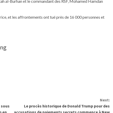
Fattah al-Burhan et le commandant des RSF, Mohamed Hamdan
rice, et les affrontements ont tué près de 16 000 personnes et
ang
Next:
e sous
Le procès historique de Donald Trump pour des
n en
accusations de paiements secrets commence à New