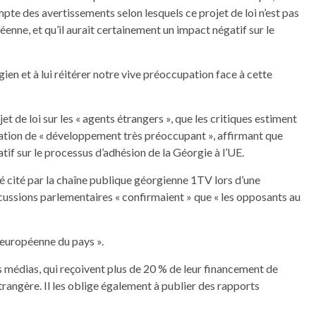
te des avertissements selon lesquels ce projet de loi n’est pas
nne, et qu’il aurait certainement un impact négatif sur le
en et à lui réitérer notre vive préoccupation face à cette
t de loi sur les « agents étrangers », que les critiques estiment
obation de « développement très préoccupant », affirmant que
atif sur le processus d’adhésion de la Géorgie à l’UE.
é cité par la chaîne publique géorgienne 1TV lors d’une
scussions parlementaires « confirmaient » que « les opposants au
on européenne du pays ».
es médias, qui reçoivent plus de 20 % de leur financement de
trangère. Il les oblige également à publier des rapports