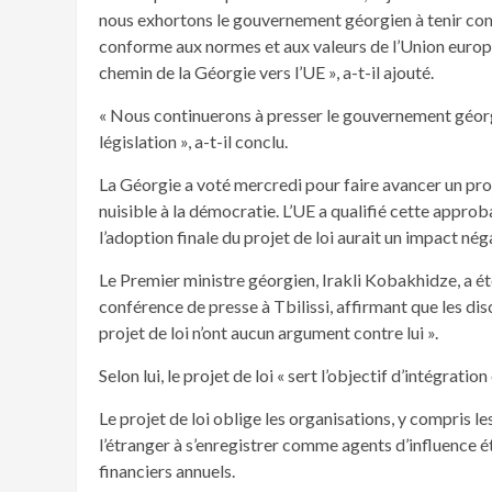
nous exhortons le gouvernement géorgien à tenir comp
conforme aux normes et aux valeurs de l’Union europée
chemin de la Géorgie vers l’UE », a-t-il ajouté.
« Nous continuerons à presser le gouvernement géorgi
législation », a-t-il conclu.
La Géorgie a voté mercredi pour faire avancer un proje
nuisible à la démocratie. L’UE a qualifié cette appr
l’adoption finale du projet de loi aurait un impact nég
Le Premier ministre géorgien, Irakli Kobakhidze, a ét
conférence de presse à Tbilissi, affirmant que les di
projet de loi n’ont aucun argument contre lui ».
Selon lui, le projet de loi « sert l’objectif d’intégrati
Le projet de loi oblige les organisations, y compris l
l’étranger à s’enregistrer comme agents d’influence é
financiers annuels.