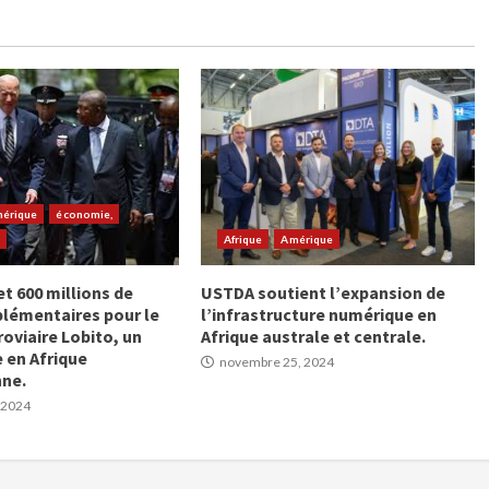
érique
économie,
e
Afrique
Amérique
t 600 millions de
USTDA soutient l’expansion de
plémentaires pour le
l’infrastructure numérique en
roviaire Lobito, un
Afrique australe et centrale.
e en Afrique
novembre 25, 2024
nne.
 2024