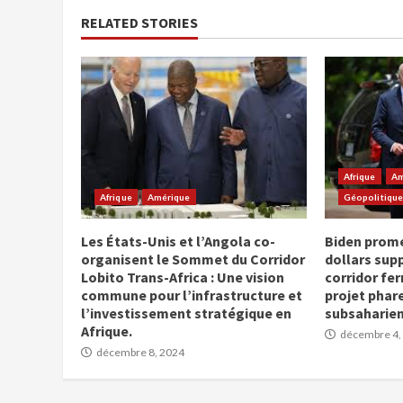
RELATED STORIES
Afrique
Am
Afrique
Amérique
Géopolitiqu
Les États-Unis et l’Angola co-
Biden prome
organisent le Sommet du Corridor
dollars sup
Lobito Trans-Africa : Une vision
corridor fer
commune pour l’infrastructure et
projet phar
l’investissement stratégique en
subsaharie
Afrique.
décembre 4,
décembre 8, 2024