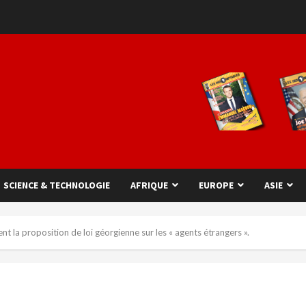
SCIENCE & TECHNOLOGIE
AFRIQUE
EUROPE
ASIE
nt la proposition de loi géorgienne sur les « agents étrangers ».