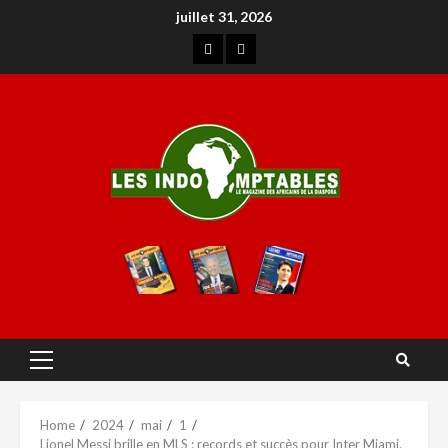
juillet 31, 2026
Home
2024
mai
1
Lionel Messi brille en MLS : records et succès pour Inter Miami.