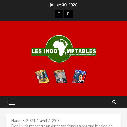
juillet 30, 2026
Home
2024
avril
29
Elon Musk rencontre un dirigeant chinois alors que le salon de