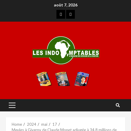
août 7, 2026
Home
2024
mai
17
Meules à Giverny de Claude Monet adjugée à 34,8 millions de