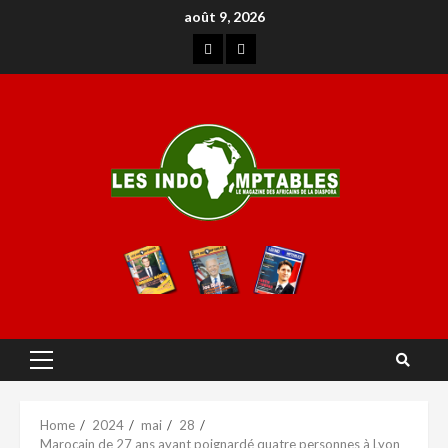
août 9, 2026
Home
2024
mai
28
Marocain de 27 ans ayant poignardé quatre personnes à Lyon