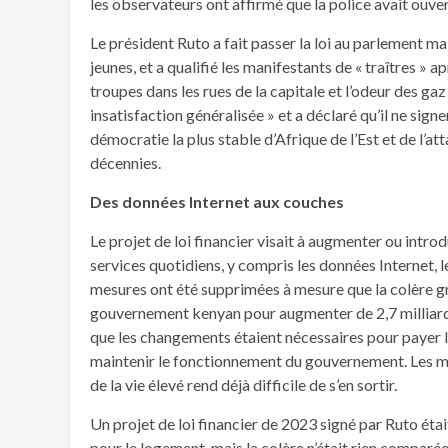
les observateurs ont affirmé que la police avait ouver
Le président Ruto a fait passer la loi au parlement m
jeunes, et a qualifié les manifestants de « traîtres » 
troupes dans les rues de la capitale et l’odeur des gaz
insatisfaction généralisée » et a déclaré qu’il ne signe
démocratie la plus stable d’Afrique de l’Est et de l’
décennies.
Des données Internet aux couches
Le projet de loi financier visait à augmenter ou intro
services quotidiens, y compris les données Internet, l
mesures ont été supprimées à mesure que la colère gra
gouvernement kenyan pour augmenter de 2,7 milliards
que les changements étaient nécessaires pour payer les
maintenir le fonctionnement du gouvernement. Les ma
de la vie élevé rend déjà difficile de s’en sortir.
Un projet de loi financier de 2023 signé par Ruto éta
pour le logement, mais la colère n’était rien comparée 