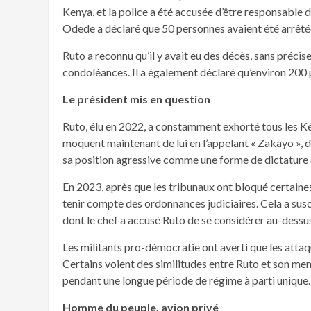
Kenya, et la police a été accusée d’être responsable 
Odede a déclaré que 50 personnes avaient été arrêté
Ruto a reconnu qu’il y avait eu des décès, sans précise
condoléances. Il a également déclaré qu’environ 200 
Le président mis en question
Ruto, élu en 2022, a constamment exhorté tous les Ké
moquent maintenant de lui en l’appelant « Zakayo »,
sa position agressive comme une forme de dictature 
En 2023, après que les tribunaux ont bloqué certaines
tenir compte des ordonnances judiciaires. Cela a susc
dont le chef a accusé Ruto de se considérer au-dessus
Les militants pro-démocratie ont averti que les attaq
Certains voient des similitudes entre Ruto et son men
pendant une longue période de régime à parti unique.
Homme du peuple, avion privé