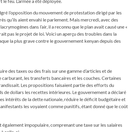
t le feu. L’armée a été déployée.
algré l’opposition du mouvement de protestation dirigé par les
après qu’ils aient envahi le parlement. Mais mercredi, avec des
 lacrymogènes dans l’air, il a reconnu que le plan avait causé une «
rait pas le projet de loi. Voici un aperçu des troubles dans la
attaque la plus grave contre le gouvernement kenyan depuis des
duire des taxes ou des frais sur une gamme d’articles et de
e carburant, les transferts bancaires et les couches. Certaines
ndissait. Les propositions faisaient partie des efforts du
 de dollars les recettes intérieures. Le gouvernement a déclaré
 intérêts de la dette nationale, réduire le déficit budgétaire et
nifestants les voyaient comme punitifs, étant donné que le coût
it également impopulaire, comprenant une taxe sur les salaires
à celle-ci.