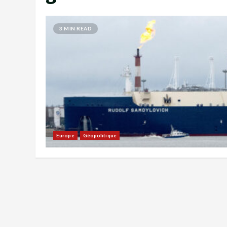
3 MIN READ
Europe
Géopolitique