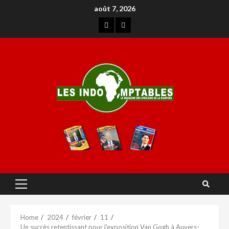
août 7, 2026
Home
2024
février
11
Un succès retentissant pour l’exposition Van Gogh à Auvers-