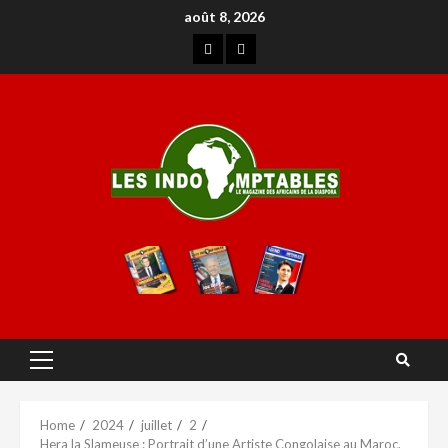
août 8, 2026
Home
2024
juillet
2
Hera la Slameuse : Portrait d’une Artiste Congolaise au Maroc.