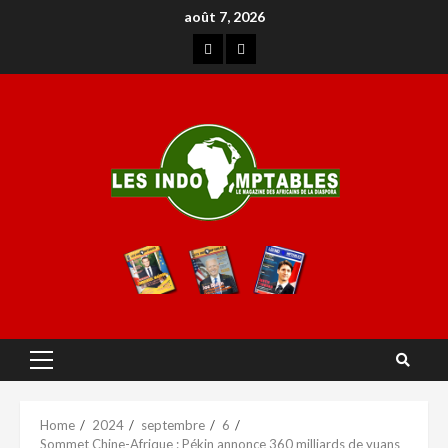
août 7, 2026
Home
2024
septembre
6
Sommet Chine-Afrique : Pékin annonce 360 milliards de yuans